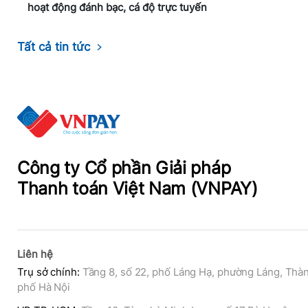
hoạt động đánh bạc, cá độ trực tuyến
Tất cả tin tức
Công ty Cổ phần Giải pháp
VNPAY – Fintech tài chính công nghệ đầu tiên được vinh 
Thanh toán Việt Nam (VNPAY)
Thương hiệu Quốc gia Việt Nam 2020
Liên hệ
Trụ sở chính
:
Tầng 8, số 22, phố Láng Hạ, phường Láng, Thà
phố Hà Nội